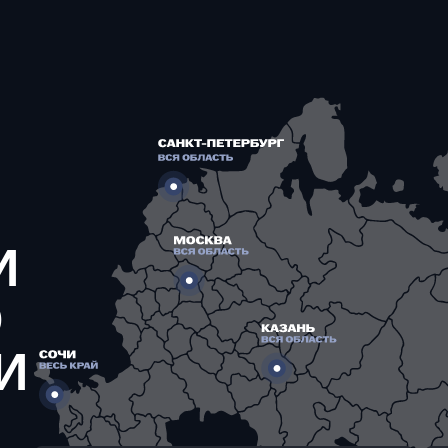
И
О
И