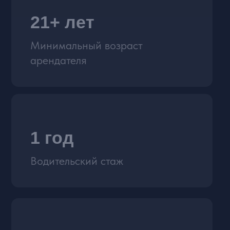
СПОСОБЫ ОПЛАТЫ:
Для физ лиц: наличные, перевод
по QR код и ссылке
Для юр. лиц: оплата по р/с,
оплата с НДС и без НДС
КАТАЛОГ АВТО
ВНЕДОРОЖНИКИ
СПОРТКАРЫ
ПРЕМИУМ
КАБРИОЛЕТЫ
СВОБОДНЫ СЕЙЧАС
УСЛУГИ