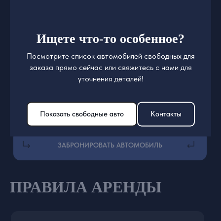
Ищете что-то особенное?
Посмотрите список автомобилей свободных для
заказа прямо сейчас или свяжитесь с нами для
уточнения деталей!
тел: +7 931 105-07-08
Показать свободные авто
Контакты
Написать директору
г. Москва, Профсоюзная 25А
ПРАВИЛА АРЕНДЫ
*Компания Meta Platforms Inc., владеющая социальными
сетями Facebook и Instagram, по решению суда от 21.03.2022
признана экстремистской организацией, ее деятельность на
территории России запрещена.