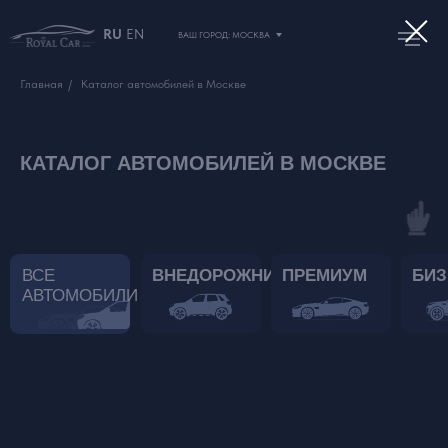
RU
EN
ВАШ ГОРОД: МОСКВА
Главная
/
Каталог автомобилей в Москве
КАТАЛОГ АВТОМОБИЛЕЙ В МОСКВЕ
ВСЕ
ВНЕДОРОЖНИКИ
ПРЕМИУМ
БИЗ
АВТОМОБИЛИ
ПОДАРОЧНЫЙ
СЕРТИФИКАТ
НА АРЕНДУ АВТО
Можно выбрать любую сумму