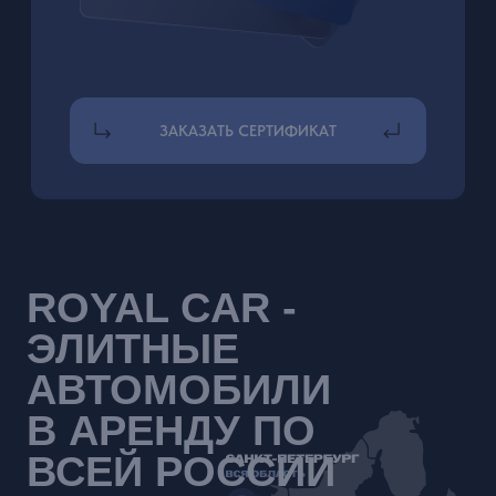
В АРЕНДУ ПО
ВСЕЙ РОССИИ
машин в
стоимость
автопарке
автопарка
70+
584
млн. р.
лет работы
средний рейтинг
на площадках