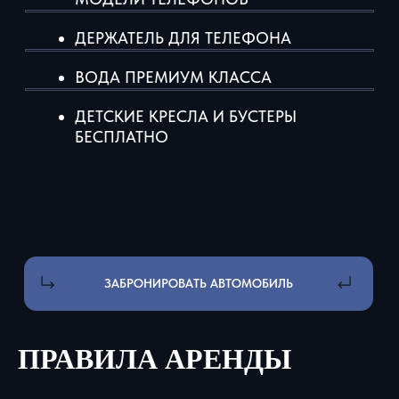
тел: +7 931 105-07-08
Написать директору
г. Санкт-Петербург, ул.
Маршала Блюхера 12к7
ПРАВИЛА АРЕНДЫ
*Компания Meta Platforms Inc., владеющая социальными
сетями Facebook и Instagram, по решению суда от 21.03.2022
признана экстремистской организацией, ее деятельность на
территории России запрещена.