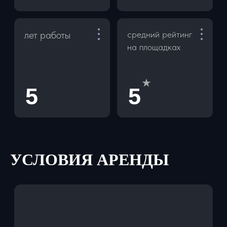
АРЕНДА БЕЗ ЗАЛОГА
Мы не храним деньги клиентов на
своем счету. Пока машина у Вас, залог
заморожен на Вашей карте. Наш
менеджер за 1 минуту покажет как
провести операцию холдирования.
СПОСОБЫ ОПЛАТЫ
- Для физ лиц: наличные, перевод
по QR код и ссылке
- Для юр. лиц: оплата по р/с, оплата
с НДС и без НДС
УСЛОВИЯ АРЕНДЫ