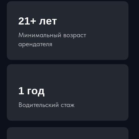
СПОСОБЫ ОПЛАТЫ:
Для физ лиц: наличные, перевод
по QR код и ссылке
Для юр. лиц: оплата по р/с,
оплата с НДС и без НДС
КАТАЛОГ АВТО
ВНЕДОРОЖНИКИ
СПОРТКАРЫ
ПРЕМИУМ
КАБРИОЛЕТЫ
СВОБОДНЫ СЕЙЧАС