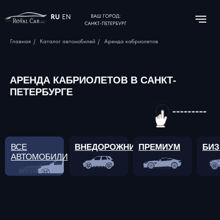
RU
EN
ВАШ ГОРОД:
САНКТ-ПЕТЕРБУРГ
Главная
/
Каталог автомобилей
/
Аренда кабриолетов
АРЕНДА КАБРИОЛЕТОВ В САНКТ-
ПЕТЕРБУРГЕ
ВСЕ
ВНЕДОРОЖНИКИ
ПРЕМИУМ
БИЗ
АВТОМОБИЛИ
ПОДАРОЧНЫЙ
СЕРТИФИКАТ
НА АРЕНДУ АВТО