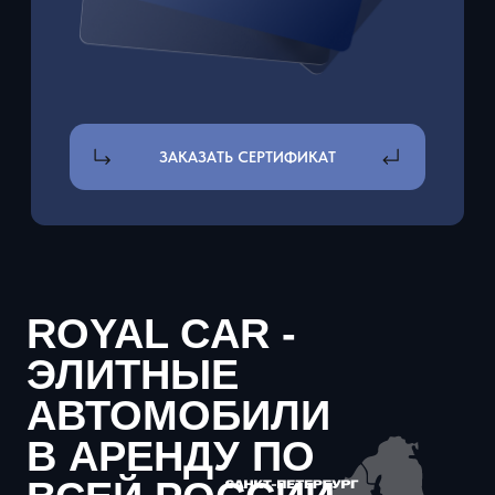
АВТОМОБИЛИ
В АРЕНДУ ПО
ВСЕЙ РОССИИ
машин в
стоимость
автопарке
автопарка
70+
584
млн. р.
лет работы
средний рейтинг