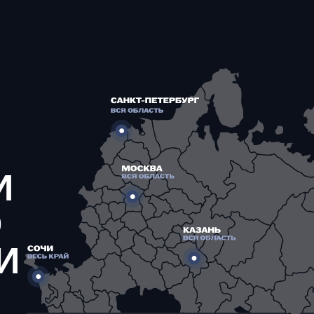
И
О
И