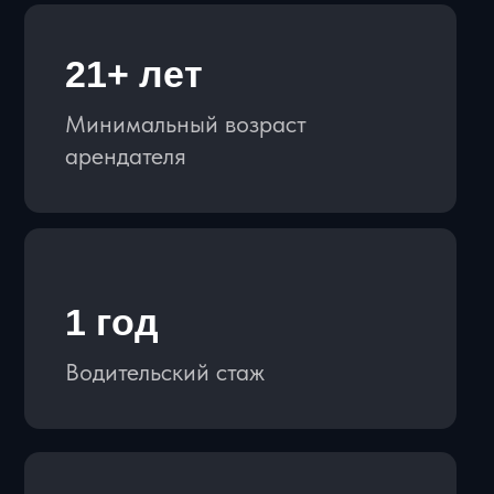
СПОСОБЫ ОПЛАТЫ:
Для физ лиц: наличные, перевод
по QR код и ссылке
Для юр. лиц: оплата по р/с,
оплата с НДС и без НДС
КАТАЛОГ АВТО
ВНЕДОРОЖНИКИ
СПОРТКАРЫ
ПРЕМИУМ
КАБРИОЛЕТЫ
СВОБОДНЫ СЕЙЧАС