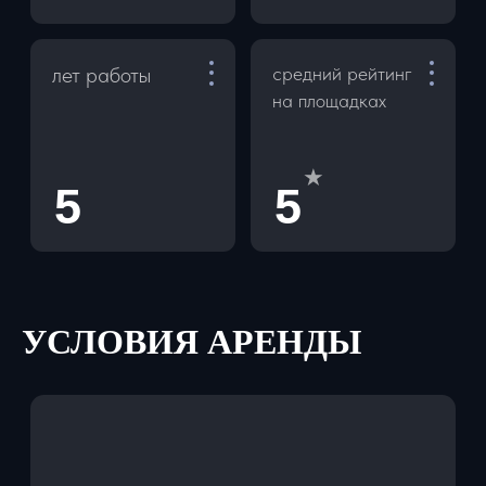
АРЕНДА БЕЗ ЗАЛОГА
Мы не храним деньги клиентов на
своем счету. Пока машина у Вас, залог
заморожен на Вашей карте. Наш
менеджер за 1 минуту покажет как
провести операцию холдирования.
СПОСОБЫ ОПЛАТЫ
- Для физ лиц: наличные, перевод
по QR код и ссылке
- Для юр. лиц: оплата по р/с, оплата
с НДС и без НДС
УСЛОВИЯ АРЕНДЫ