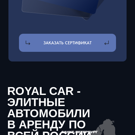
АВТОМОБИЛИ
В АРЕНДУ ПО
ВСЕЙ РОССИИ
машин в
стоимость
автопарке
автопарка
70+
584
млн. р.
лет работы
средний рейтинг