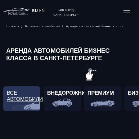
RU
EN
ВАШ ГОРОД:
САНКТ-ПЕТЕРБУРГ
Главная
/
Каталог автомобилей
/
Аренда автомобилей бизнес класса
АРЕНДА АВТОМОБИЛЕЙ БИЗНЕС
КЛАССА В САНКТ-ПЕТЕРБУРГЕ
ВСЕ
ВНЕДОРОЖНИКИ
ПРЕМИУМ
БИЗ
АВТОМОБИЛИ
ПОДАРОЧНЫЙ
СЕРТИФИКАТ
НА АРЕНДУ АВТО