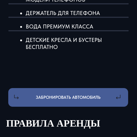
тел: +7 931 105-07-08
Написать директору
г. Санкт-Петербург, ул.
Маршала Блюхера 12к7
ПРАВИЛА АРЕНДЫ
*Компания Meta Platforms Inc., владеющая социальными
сетями Facebook и Instagram, по решению суда от 21.03.2022
признана экстремистской организацией, ее деятельность на
территории России запрещена.