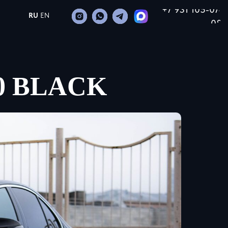
+7 931 105-07-
RU
EN
08
0 BLACK