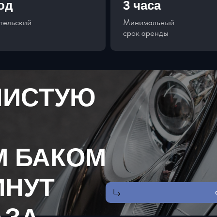
год
3 часа
тельский
Минимальный
срок аренды
ЧИСТУЮ
М БАКОМ
ИНУТ