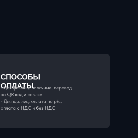
СПОСОБЫ
ОПЛАТЫ
- Для физ лиц: наличные, перевод
по QR код и ссылке
- Для юр. лиц: оплата по р/с,
оплата с НДС и без НДС