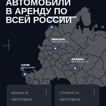
5
5
ДОСТАВКА И САМОВЫВОЗ
В пределах МКАД - 2500-3000 ₽
За МКАД до 10 км - 4000 ₽
За МКАД от 10 км - по согласованию
Аэропорт - 3500-4000 ₽
Самовывоз - бесплатно
АРЕНДА БЕЗ ЗАЛОГА
Мы не храним деньги клиентов на
своем счету. Пока машина у Вас, залог