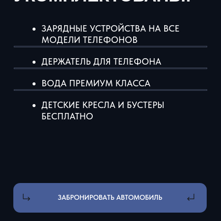
тел: +7 931 105-07-08
Написать директору
г. Москва, Профсоюзная 25А
*Компания Meta Platforms Inc., владеющая социальными
сетями Facebook и Instagram, по решению суда от 21.03.2022
признана экстремистской организацией, ее деятельность на
территории России запрещена.
СПОСОБЫ ОПЛАТЫ:
Для физ лиц: наличные, перевод
по QR код и ссылке