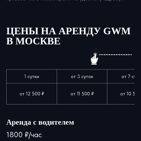
ЦЕНЫ НА АРЕНДУ GWM
В МОСКВЕ
1 сутки
от 3 суток
от 7 сут
от 12 500 ₽
от 11 500 ₽
от 10 500
ROYAL CAR -
ЭЛИТНЫЕ
Аренда с водителем
АВТОМОБИЛИ
В АРЕНДУ ПО
1800 ₽/час
ВСЕЙ РОССИИ