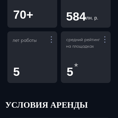
заморожен на Вашей карте. Наш
менеджер за 1 минуту покажет как
провести операцию холдирования.
СПОСОБЫ ОПЛАТЫ
- Для физ лиц: наличные, перевод
по QR код и ссылке
- Для юр. лиц: оплата по р/с, оплата
с НДС и без НДС
УСЛОВИЯ АРЕНДЫ