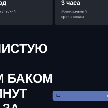
год
3 часа
тельский
Минимальный
срок аренды
ЧИСТУЮ
М БАКОМ
ИНУТ