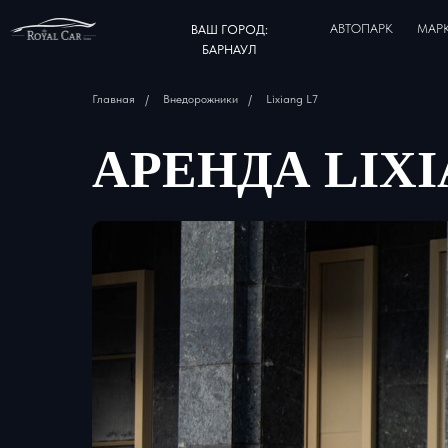
АВТОПАРК
МАР
ВАШ ГОРОД:
БАРНАУЛ
Главная
/
Внедорожники
/
Lixiang L7
АРЕНДА LIXI