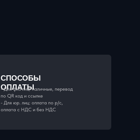
СПОСОБЫ
ОПЛАТЫ
- Для физ лиц: наличные, перевод
по QR код и ссылке
- Для юр. лиц: оплата по р/с,
оплата с НДС и без НДС