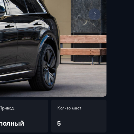
Привод:
Кол-во мест:
полный
5