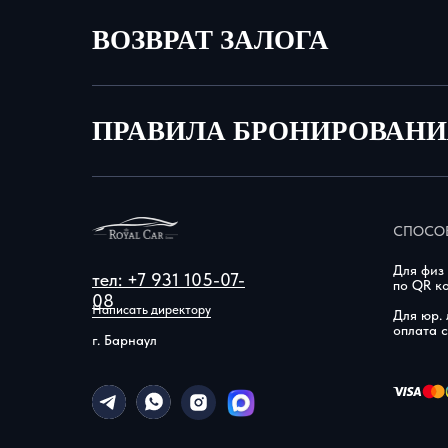
ВОЗВРАТ ЗАЛОГА
ПРАВИЛА БРОНИРОВАН
СПОСОБ
Для физ 
тел: +7 931 105-07-
по QR к
08
Написать директору
Для юр. 
оплата 
г. Барнаул