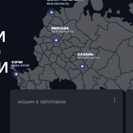
И
О
И
машин в автопарке