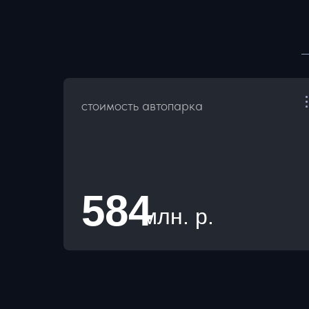
стоимость автопарка
584
млн. р.