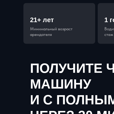
21+ лет
1 
Минимальный возраст
Води
арендателя
стаж
ПОЛУЧИТЕ 
МАШИНУ
И С ПОЛНЫ