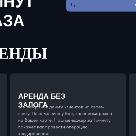
ИНУТ
АЗА
РЕНДЫ
АРЕНДА БЕЗ
ЗАЛОГА
Мы не храним деньги клиентов на своем
счету. Пока машина у Вас, залог заморожен
на Вашей карте. Наш менеджер за 1 минуту
покажет как провести операцию
холдирования.