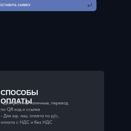
ОСТАВИТЬ ЗАЯВКУ
СПОСОБЫ
ОПЛАТЫ
- Для физ лиц: наличные, перевод
по QR код и ссылке
- Для юр. лиц: оплата по р/с,
оплата с НДС и без НДС