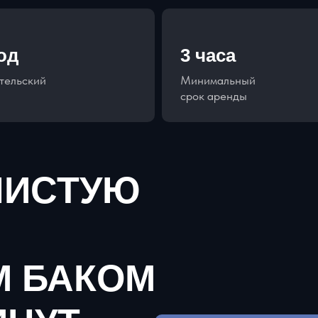
год
3 часа
тельский
Минимальный
срок аренды
ЧИСТУЮ
М БАКОМ