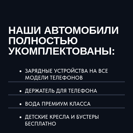
ЗАБРОНИРОВАТЬ
Нажимая кнопку «Забронировать», вы соглашаетесь с
условиями
политики конфиденциальности
тел: +7 931 105-07-08
Написать директору
г. Сочи, Курортный пр-кт 105
*Компания Meta Platforms Inc., владеющая социальными
сетями Facebook и Instagram, по решению суда от 21.03.2022
признана экстремистской организацией, ее деятельность на
территории России запрещена.