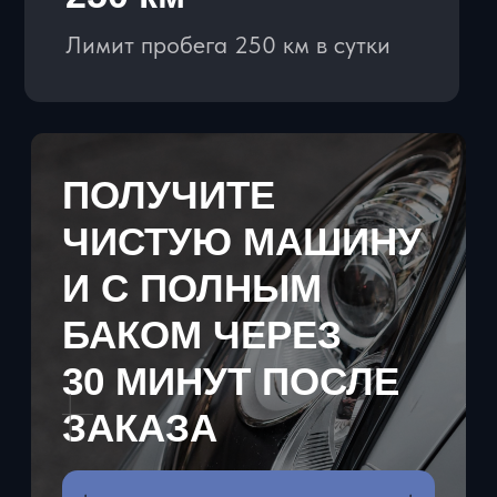
заморожен на Вашей карте. Наш
менеджер за 1 минуту покажет как
провести операцию холдирования.
СПОСОБЫ ОПЛАТЫ
- Для физ лиц: наличные, перевод
по QR код и ссылке
- Для юр. лиц: оплата по р/с, оплата
с НДС и без НДС