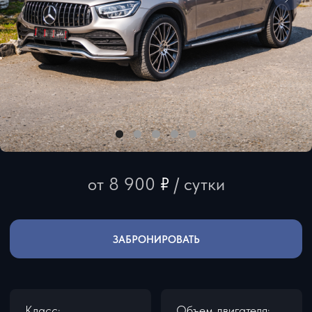
от 8 900
₽
/ сутки
ЗАБРОНИРОВАТЬ
Класс:
Объем двигателя:
внедорожники
4.0
литра
Привод:
Мощность:
полный
430 л.с.
Разгон 0-100:
Кол-во мест:
6.6
5
секунды