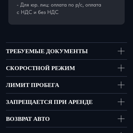
ЭЛИТНЫЕ
АВТОМОБИЛИ
В АРЕНДУ ПО
ВСЕЙ РОССИИ
ТРЕБУЕМЫЕ ДОКУМЕНТЫ
СКОРОСТНОЙ РЕЖИМ
ЛИМИТ ПРОБЕГА
машин в
стоимость
автопарке
автопарка
ЗАПРЕЩАЕТСЯ ПРИ АРЕНДЕ
70+
584
ВОЗВРАТ АВТО
млн. р.