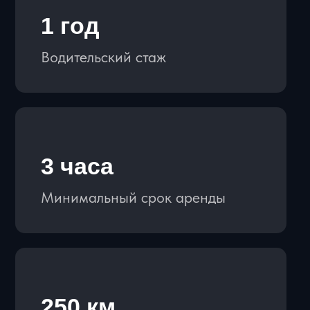
ОСТАВИТЬ ЗАЯВКУ
ДОСТАВКА И САМОВЫВОЗ
В пределах МКАД - 2500-3000 ₽
За МКАД до 10 км - 4000 ₽
За МКАД от 10 км - по согласованию
Аэропорт - 3500-4000 ₽
Самовывоз - бесплатно
АРЕНДА БЕЗ ЗАЛОГА
Мы не храним деньги клиентов на
своем счету. Пока машина у Вас, залог