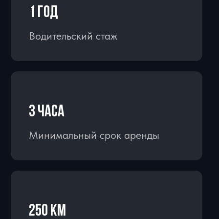
ДОСТАВКА И САМОВЫВОЗ
В пределах МКАД - 2500-3000 ₽
За МКАД до 10 км - 4000 ₽
За МКАД от 10 км - по согласованию
Аэропорт - 3500-4000 ₽
Самовывоз - бесплатно
АРЕНДА БЕЗ ЗАЛОГА
Мы не храним деньги клиентов на
своем счету. Пока машина у Вас, залог
заморожен на Вашей карте. Наш