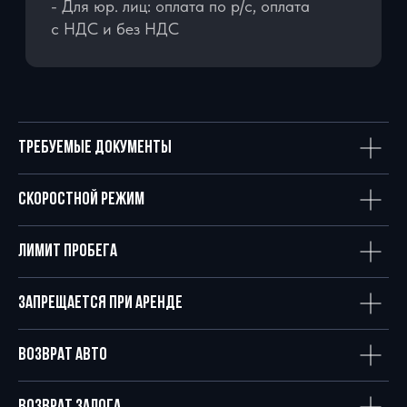
АВТОМОБИЛИ В АРЕНДУ
ПО ВСЕЙ РОССИИ
ТРЕБУЕМЫЕ ДОКУМЕНТЫ
СКОРОСТНОЙ РЕЖИМ
ЛИМИТ ПРОБЕГА
машин в
стоимость
ЗАПРЕЩАЕТСЯ ПРИ АРЕНДЕ
автопарке
автопарка
70+
ВОЗВРАТ АВТО
584
млн. р.