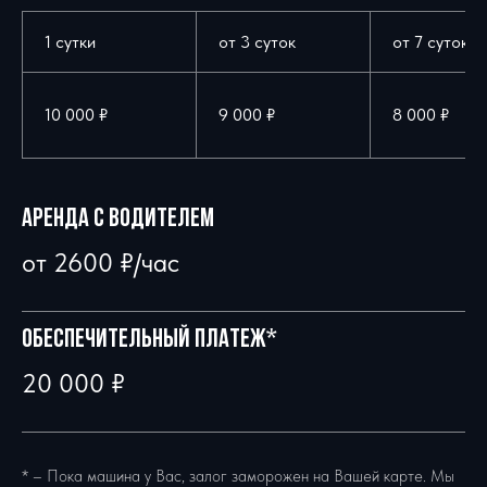
1 сутки
от 3 суток
от 7 суток
10 000 ₽
9 000 ₽
8 000 ₽
21+ лет
Минимальный возраст
арендателя
Аренда с водителем
от 2600 ₽/час
1 год
Водительский стаж
Обеспечительный платеж*
20 000 ₽
3 часа
* – Пока машина у Вас, залог заморожен на Вашей карте. Мы