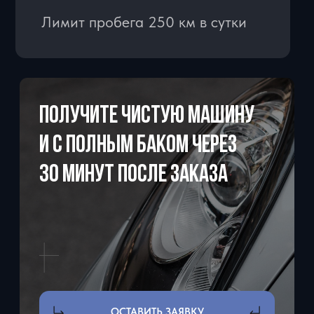
менеджер за 1 минуту покажет как
провести операцию холдирования.
СПОСОБЫ ОПЛАТЫ
- Для физ лиц: наличные, перевод
по QR код и ссылке
- Для юр. лиц: оплата по р/с, оплата
с НДС и без НДС