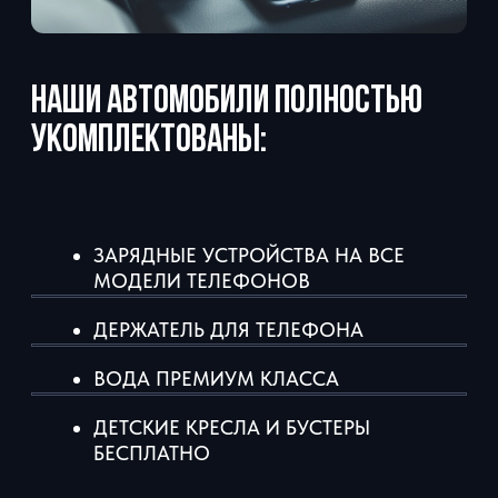
ЗАБРОНИРОВАТЬ
Нажимая кнопку «Забронировать», вы соглашаетесь с
условиями
политики конфиденциальности
тел: +7 931 105-07-08
Написать директору
г. Сочи, Курортный пр-кт 105
*Компания Meta Platforms Inc., владеющая социальными
сетями Facebook и Instagram, по решению суда от 21.03.2022
признана экстремистской организацией, ее деятельность на
территории России запрещена.