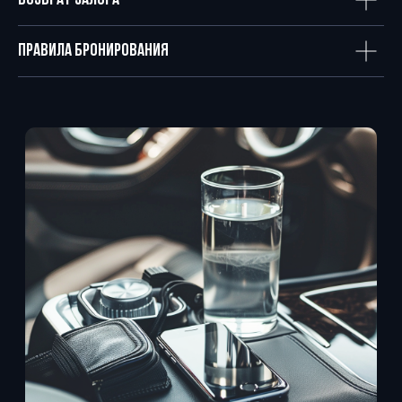
ВОЗВРАТ ЗАЛОГА
средний рейтинг
лет работы
на площадках
ПРАВИЛА БРОНИРОВАНИЯ
★
5
5
ЗАБРОНИРУЙТЕ BMW 230XI
УЖЕ СЕЙЧАС!
ЗАДАТЬ ВОПРОС
+7