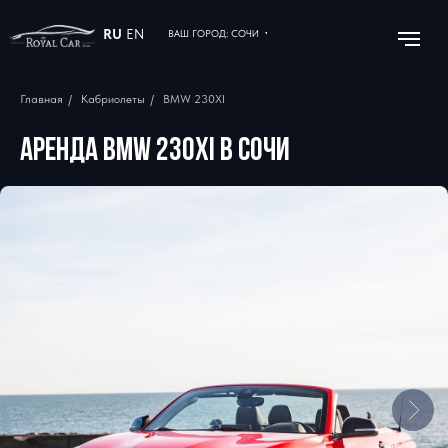
RU
EN
ВАШ ГОРОД: СОЧИ
Главная
/
Кабриолеты
/
BMW 230XI
АРЕНДА BMW 230XI В СОЧИ