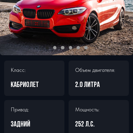
Класс:
Объем двигателя:
КАБРИОЛЕТ
2.0 литра
Привод:
Мощность:
задний
252 л.с.
Разгон 0-100:
Кол-во мест:
6.1 секунды
4
от 8 000
₽
/ сутки
ЗАБРОНИРОВАТЬ